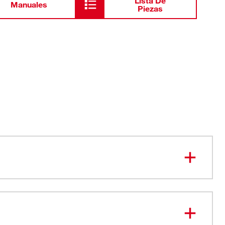
Lista De
Manuales
Piezas
 hexagonales, listos para instalarlos en la llave,
alancamiento adicional
s forjados de las herramientas ofrecen más durabilidad