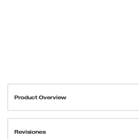
Product Overview
Los destornilladores de Milwaukee® están diseñados par
en el lugar de trabajo.
Revisiones