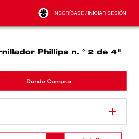
Your Account
INSCRÍBASE / INICIAR SESIÓN
Conectar
Cerrar sesión
nillador Phillips n. ° 2 de 4"
Dónde Comprar