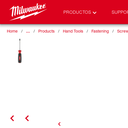
PRODUCTOS
SUPPO
Home
…
Products
Hand Tools
Fastening
Screw