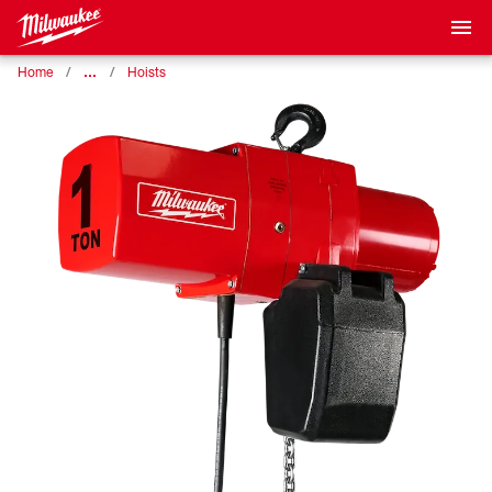
…
Home
Hoists