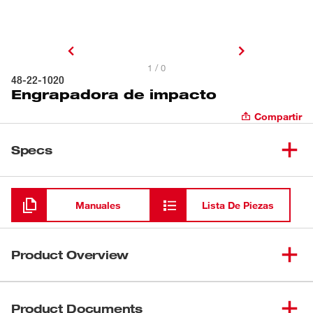
1 / 0
48-22-1020
Engrapadora de impacto
Compartir
Specs
Cargando
Manuales
Lista De Piezas
Product Overview
La engrapadora de impacto de Milwaukee sigue el lema
Nothing But Heavy Duty. Hecha con un diseño
Product Documents