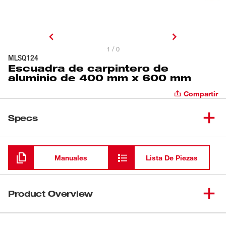
1 / 0
MLSQ124
Escuadra de carpintero de
aluminio de 400 mm x 600 mm
Compartir
Specs
Cargando
Manuales
Lista De Piezas
Product Overview
Nuestra escuadra de carpintero de 400 mm x 600 mm es