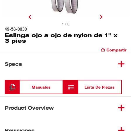
1 / 0
49-58-0030
Eslinga ojo a ojo de nylon de 1" x
3 pies
Compartir
Specs
Cargando
Manuales
Lista De Piezas
Product Overview
Debido al uso prolongado e intenso, es posible que sea
necesario reemplazar algunos componentes. Use
Revisiones