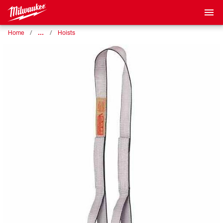
…
Home
Hoists