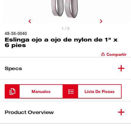
1 / 0
49-58-0040
Eslinga ojo a ojo de nylon de 1" x
6 pies
Compartir
Specs
Cargando
Manuales
Lista De Piezas
Product Overview
Debido al uso prolongado e intenso, es posible que sea