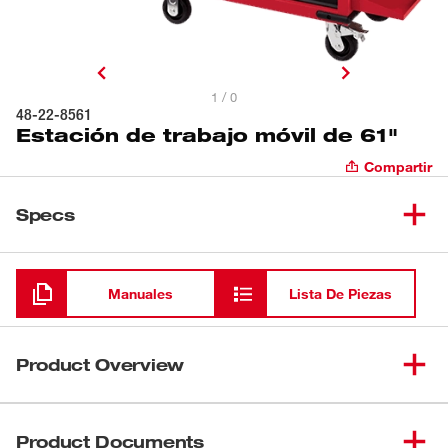
1 / 0
48-22-8561
Estación de trabajo móvil de 61"
Compartir
Specs
Cargando
Manuales
Lista De Piezas
Product Overview
Nuestra estación de trabajo móvil de 61" es la solución
de almacenamiento de herramientas mejor equipada de
Product Documents