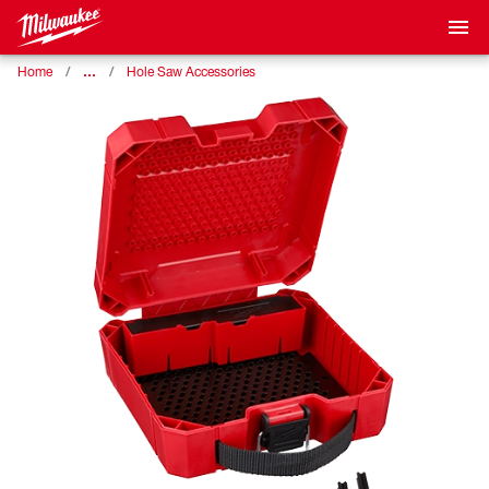
…
Home
Hole Saw Accessories