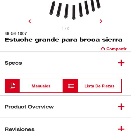
1 / 0
49-56-1007
Estuche grande para broca sierra
Compartir
Specs
Cargando
Manuales
Lista De Piezas
Product Overview
Nuestro estuche para broca sierra está diseñado para la
personalización, por lo cual le ofrece una sencilla
Revisiones