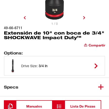
1 / 0
49-66-6711
Extensión de 10" con boca de 3/4"
SHOCKWAVE Impact Duty™
Compartir
Options
:
Drive Size
:
3/4 in
Specs
Cargando
Manuales
Lista De Piezas