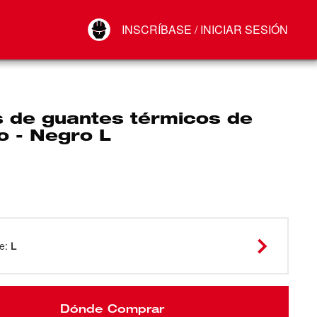
Your Account
INSCRÍBASE / INICIAR SESIÓN
Conectar
Cerrar sesión
s de guantes térmicos de
o - Negro L
ze
:
L
Dónde Comprar