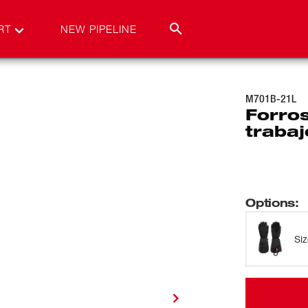
RT
NEW PIPELINE
M701B-21L
Forro
trabaj
Options
:
Si