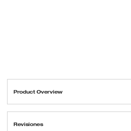
Product Overview
Nuestros forros para guantes térmicos de trabajo 
DEBAJO DE LOS GUANTES DE TRABAJO. Alimentados
TECHNOLOGY™ de Milwaukee, estos guantes PERM
Revisiones
todas las temperaturas, ofrecen el TIEMPO DE CALE