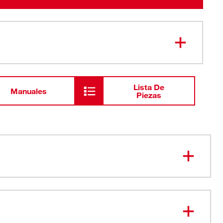
Lista De
Manuales
Piezas
S CON TECNOLOGÍA HEXON HEAT TECHNOLOGY™
 CALIENTE POR MÁS TIEMPO, SE CALIENTA MÁS
MAYOR COBERTURA DE CALOR