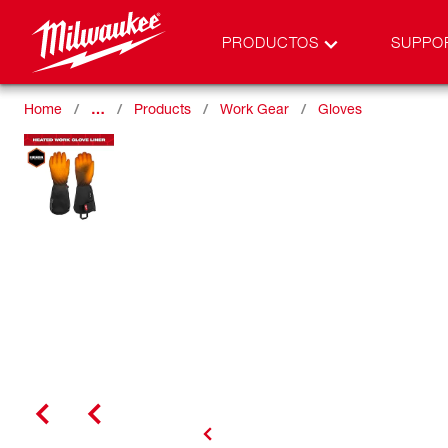
PRODUCTOS
SUPPO
Home
…
Products
Work Gear
Gloves