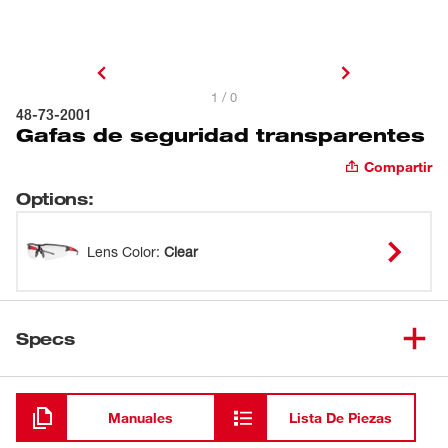
1 / 0
48-73-2001
Gafas de seguridad transparentes
Compartir
Options
:
Lens Color
:
Clear
Specs
Cargando
Manuales
Lista De Piezas