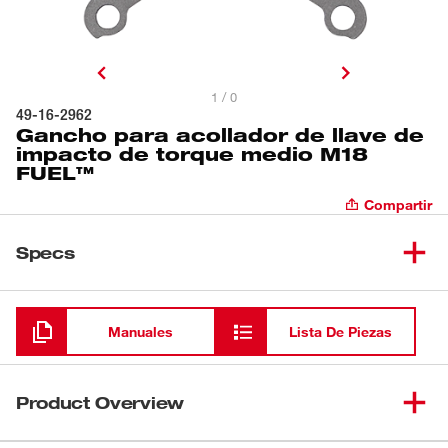
1 / 0
49-16-2962
Gancho para acollador de llave de
impacto de torque medio M18
FUEL™
Compartir
Specs
Cargando
Manuales
Lista De Piezas
Product Overview