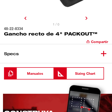
1 / 0
48-22-8334
Gancho recto de 4" PACKOUT™
Compartir
Specs
Cargando
Manuales
Sizing Chart