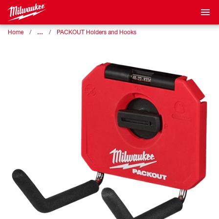
…
Home
PACKOUT Holders and Hooks