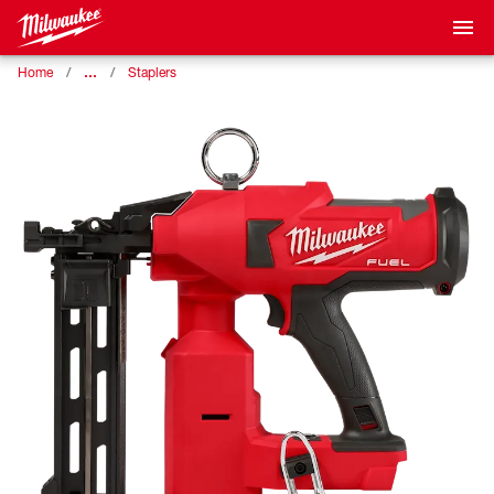
…
Home
Staplers