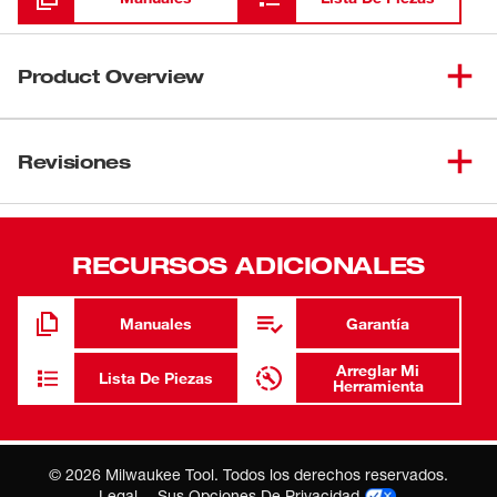
Product Overview
Los guantes de trabajo de uso general Armor para el lugar
de trabajo ofrecen comodidad de servicio pesado,
Revisiones
protección y estilo. El panel para nudillos acolchado, las
puntas de los dedos reforzadas y la palma de cuero
sintético ofrecen durabilidad sin igual mientras que la
RECURSOS ADICIONALES
entrada del manguito de fácil apertura y la parte posterior
de spandex respirable ofrecen una comodidad
excepcional. Estos guantes son perfectos para la
Manuales
Garantía
construcción en general, la manipulación de materiales,
la remodelación, la industria automotriz y la parquización.
Arreglar Mi
Lista De Piezas
Herramienta
Aptos para lavarropas. Incluye un par.
Panel para nudillos acolchado Puntas de los dedos
reforzadas Palma de cuero sintético Entrada del
©
2026
Milwaukee Tool. Todos los derechos reservados.
manguito de fácil apertura Parte posterior de spandex
Legal
Sus Opciones De Privacidad