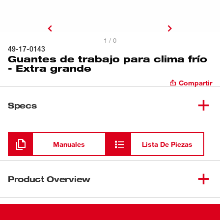
1 / 0
49-17-0143
Guantes de trabajo para clima frío
- Extra grande
Compartir
Specs
Cargando
Manuales
Lista De Piezas
Product Overview
Los guantes de trabajo para clima frío blindados en el
lugar de trabajo ofrecen comodidad, protección y estilo