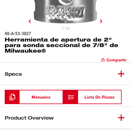
1 / 0
48-A-53-3827
Herramienta de apertura de 2"
para sonda seccional de 7/8" de
Milwaukee®
Compartir
Specs
Cargando
Manuales
Lista De Piezas
Product Overview