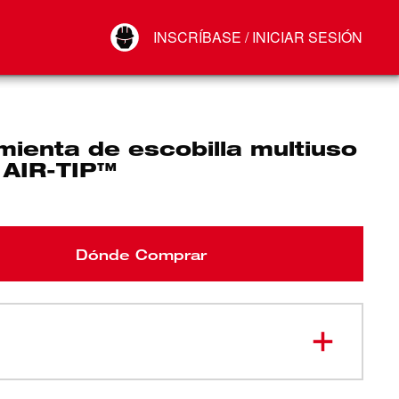
Your Account
INSCRÍBASE / INICIAR SESIÓN
Conectar
Cerrar sesión
ienta de escobilla multiuso
 AIR-TIP™
Dónde Comprar