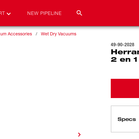
RT
NEW PIPELINE
um Accessories
Wet Dry Vacuums
49-90-2028
Herram
2 en 1
Specs
Cargando