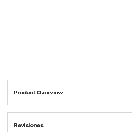
Product Overview
Nuestra herramienta de escobilla multiuso 2 en 1 AIR-T
escobilla deslizante de fácil acceso. La escobilla desliz
apretar un botón para proteger las superficies o agitar 
Revisiones
deslizamiento hacia atrás del cabezal de la escobilla p