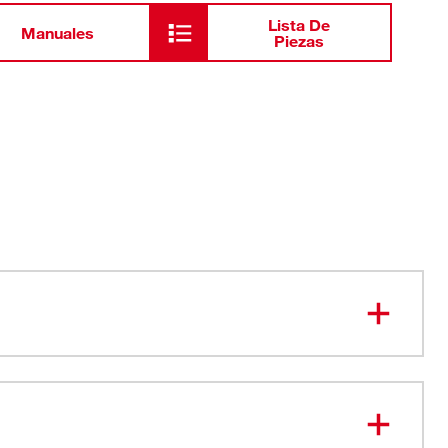
Lista De
Manuales
Piezas
nta de escobilla se desliza y bloquea en su sitio
no mancharán ni rayarán las superficies
se agitan para eliminar los residuos fácilmente