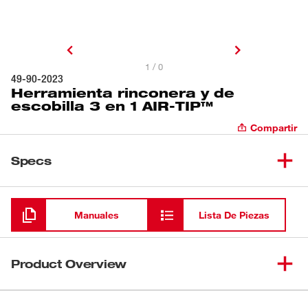
1 / 0
49-90-2023
Herramienta rinconera y de
escobilla 3 en 1 AIR-TIP™
Compartir
Specs
Cargando
Manuales
Lista De Piezas
Product Overview
Nuestra herramienta rinconera y de escobilla 3 en 1 AIR-