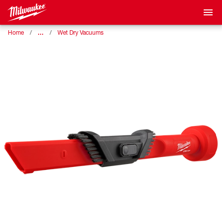
…
Home
Wet Dry Vacuums