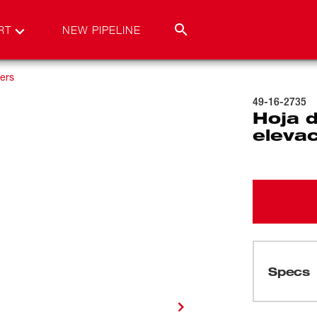
RT
NEW PIPELINE
ers
49-16-2735
Hoja 
elevac
Specs
Cargando