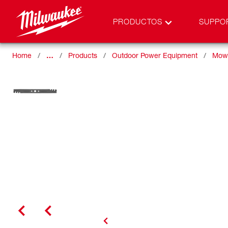
PRODUCTOS
SUPPO
Home
…
Products
Outdoor Power Equipment
Mow