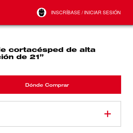
Your Account
INSCRÍBASE / INICIAR SESIÓN
Conectar
Cerrar sesión
de cortacésped de alta
ión de 21”
Dónde Comprar