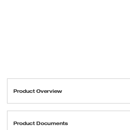
Product Overview
Nuestra hoja de cortacésped de alta elevación de 21" e
autopropulsado con batería doble M18 FUEL™ de MILW
le ofrece mayor durabilidad y una vida útil más prolon
Product Documents
precisión y el mayor ángulo de la hoja ofrecen una cali