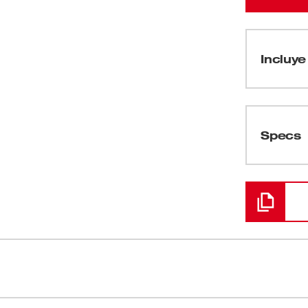
Incluye 
(
1
)
Specs
Cargando
s hojas de sierra alternativas líderes. Hoja
Calado fino