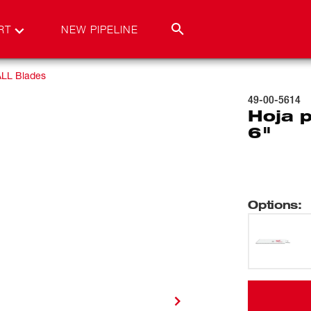
RT
NEW PIPELINE
LL Blades
49-00-5614
Hoja 
6"
Options
: