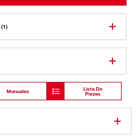
(1)
Hoja para PVC M12 Hackzall™ de
49-00-
5614
6"
Lista De
Manuales
Piezas
 para hasta un 35 % más de cortes frente a las hojas de