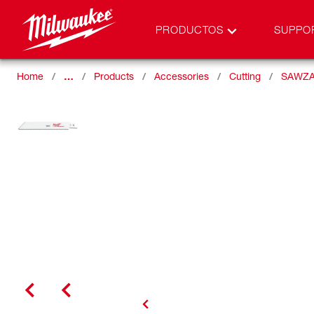
PRODUCTOS
SUPPO
Home
…
Products
Accessories
Cutting
SAWZA