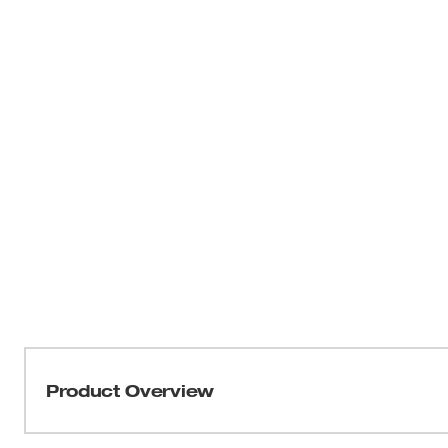
Product Overview
Calado fino para hasta un 35 % más de cortes frente a la