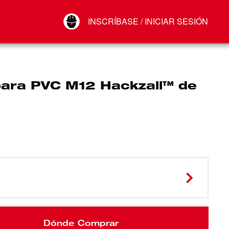
Your Account
INSCRÍBASE / INICIAR SESIÓN
Conectar
Cerrar sesión
para PVC M12 Hackzall™ de
Dónde Comprar