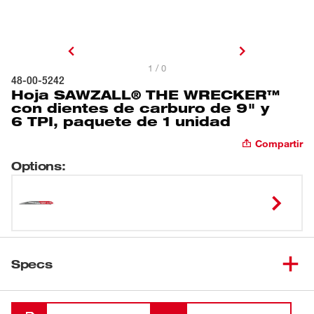
1 / 0
48-00-5242
Hoja SAWZALL® THE WRECKER™
con dientes de carburo de 9" y
6 TPI, paquete de 1 unidad
Compartir
Options
:
Specs
Cargando