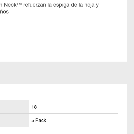
gh Neck™ refuerzan la espiga de la hoja y
años
18
5 Pack