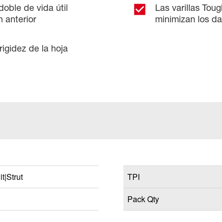
doble de vida útil
Las varillas Tou
 anterior
minimizan los d
igidez de la hoja
t|Strut
TPI
Pack Qty