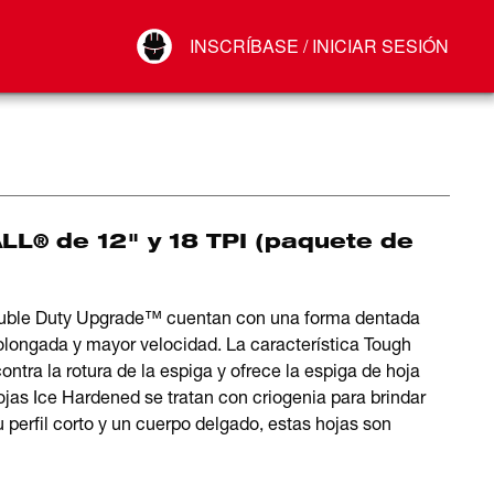
Your Account
INSCRÍBASE / INICIAR SESIÓN
Conectar
Cerrar sesión
L® de 12" y 18 TPI (paquete de
Double Duty Upgrade™ cuentan con una forma dentada
rolongada y mayor velocidad. La característica Tough
tra la rotura de la espiga y ofrece la espiga de hoja
s Ice Hardened se tratan con criogenia para brindar
 perfil corto y un cuerpo delgado, estas hojas son