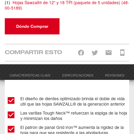
(
1
)
Hojas Sawzall® de 12" y 18 TPI (paquete de 5 unidades)
(
48-
00-5189
)
Dónde Comprar
COMPARTIR ESTO
CARACTERÍSTICAS CLAVE
ESPECIFICACIONES
REVISIONES
El diseño de dientes optimizado brinda el doble de vida
útil que las hojas SAWZALL® de la generación anterior
Las varillas Tough Neck™ refuerzan la espiga de la hoja
y minimizan los daños
El patrón de panal Grid Iron™ aumenta la rigidez de la
hoja para que sea resistente a las abolladuras.