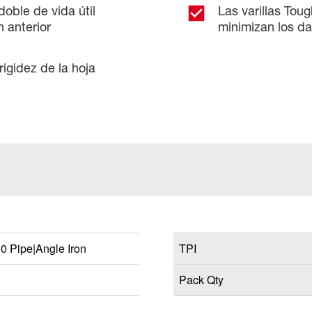
doble de vida útil
Las varillas Tou
 anterior
minimizan los d
igidez de la hoja
0 Pipe|Angle Iron
TPI
Pack Qty