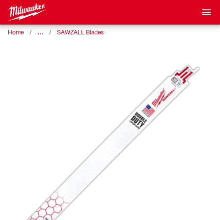
…
Home
SAWZALL Blades