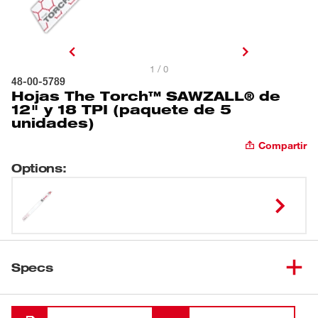
1 / 0
48-00-5789
Hojas The Torch™ SAWZALL® de
12" y 18 TPI (paquete de 5
unidades)
Compartir
Options
:
Specs
Cargando