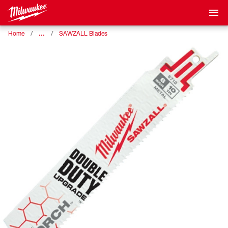
…
Home
SAWZALL Blades