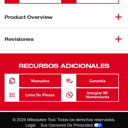
Product Overview
Las hojas de corte de metal The Torch™ con la función
Double Duty Upgrade™ cuentan con una forma dentada
Revisiones
que es óptima para brindar una vida útil más prolongada y
una máxima durabilidad. La característica Tough Neck™
está diseñada para brindar protección contra la rotura de
RECURSOS ADICIONALES
la espiga y ofrece la espiga de hoja SAWZALL® más
resistente del mercado. Grid Iron™ cuenta con un patrón
de panal estampado en todo el cuerpo de la hoja que
Manuales
Garantía
aumenta en gran medida su rigidez, lo que convierte a la
hoja SAWZALL® de corte de metal en la más resistente
Arreglar Mi
Lista De Piezas
Herramienta
del mercado. Estas hojas son ideales para realizar cortes
difíciles y rectos.
El diseño de dientes optimizado brinda el doble de
©
2026
Milwaukee Tool. Todos los derechos reservados.
vida útil que las hojas SAWZALL® de la generación
Legal
Sus Opciones De Privacidad
anterior