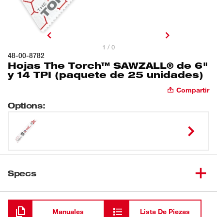
1 / 0
48-00-8782
Hojas The Torch™ SAWZALL® de 6"
y 14 TPI (paquete de 25 unidades)
Compartir
Options
:
Specs
Cargando
Manuales
Lista De Piezas