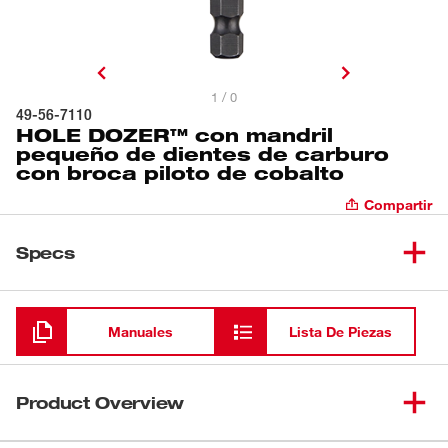
1 / 0
49-56-7110
HOLE DOZER™ con mandril
pequeño de dientes de carburo
con broca piloto de cobalto
Compartir
Specs
Cargando
Manuales
Lista De Piezas
Product Overview