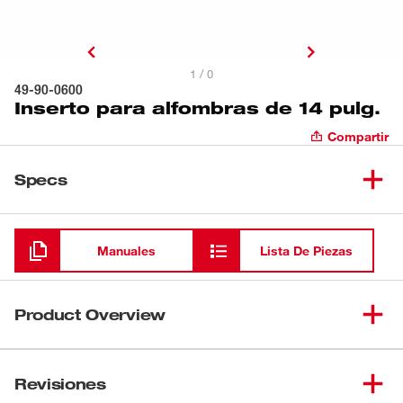
1 / 0
49-90-0600
Inserto para alfombras de 14 pulg.
Compartir
Specs
Cargando
Manuales
Lista De Piezas
Product Overview
La placa inferior de este accesorio está diseñada para
limpiar tapetes y alfombras. El inserto se conecta con
Revisiones
tornillos de aletas a la herramienta principal de piso (49-