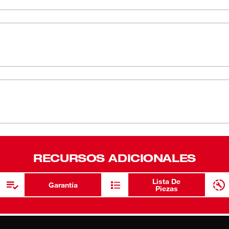
ás, permite un ajuste universal en la
Cabe en la 
Garantía li
RECURSOS ADICIONALES
Lista De
Garantía
Piezas