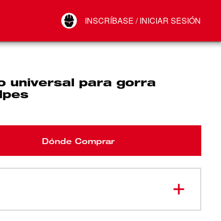
Your Account
INSCRÍBASE / INICIAR SESIÓN
Conectar
Cerrar sesión
o universal para gorra
lpes
Dónde Comprar