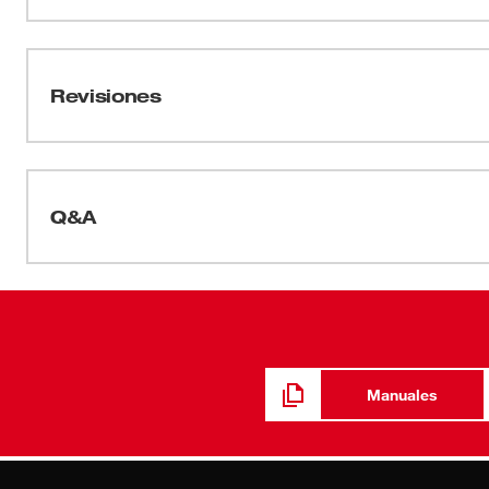
está diseñado para un mejor ajuste en su cabeza y, adem
Manual/Lista de piezas
mayoría de las gorras tradicionales.
PN0001614
Revisiones
Q&A
Manuales