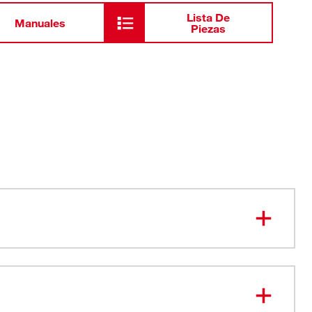
Lista De
Manuales
Piezas
cción, forro de espuma
ajustada y respirable
contra perforaciones y abrasión