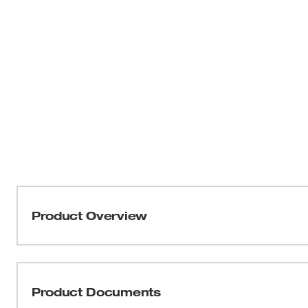
Product Overview
Nuestro inserto universal para gorra antigolpes tiene u
protección superior y lateral. La estructura ajustada resp
ayudarlo a mantener su cabeza fresca mientras trabaja. 
Product Documents
perforaciones y abrasión mientras trabaja en espacios e