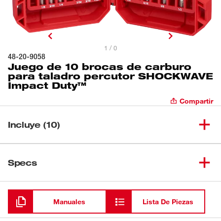
1 / 0
48-20-9058
Juego de 10 brocas de carburo
para taladro percutor SHOCKWAVE
Impact Duty™
Compartir
Incluye (10)
Broca de carburo para taladro
(
1
)
percutor SHOCKWAVE Impact
48-20-9000
Specs
Duty™ de 1/8" x 2" x 3-1/2"
Cargando
Broca de carburo para taladro
(
1
)
percutor SHOCKWAVE Impact
48-20-9001
Manuales
Lista De Piezas
Duty™ de 5/32" x 4" x 6"