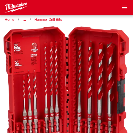
…
Home
Hammer Drill Bits