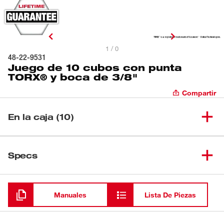
1 / 0
48-22-9531
Juego de 10 cubos con punta
TORX® y boca de 3/8"
Compartir
En la caja (10)
Cubo con punta TORX® T20 y
(
1
)
45-34-1010
Specs
boca de 3/8"
Cubo con punta TORX® T25 y
Cargando
(
1
)
45-34-1011
boca de 3/8"
Manuales
Lista De Piezas
Cubo con punta TORX® T27 y
(
1
)
45-34-1012
boca de 3/8"