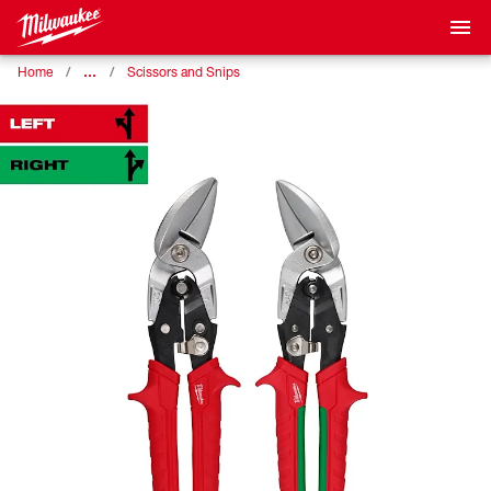
…
Home
Scissors and Snips