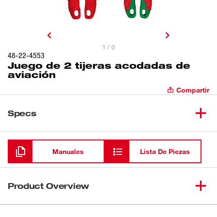
1 / 0
48-22-4553
Juego de 2 tijeras acodadas de
aviación
Compartir
Specs
Cargando
Manuales
Lista De Piezas
Product Overview
Nuestro juego de 2 tijeras acodadas de aviación está