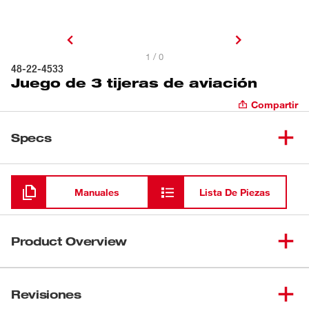
1 / 0
48-22-4533
Juego de 3 tijeras de aviación
Compartir
Specs
Cargando
Manuales
Lista De Piezas
Product Overview
Las tijeras de aviación de Milwaukee® se construyen
para brindar vida útil prolongada y durabilidad. Las hojas
Revisiones
forjadas ofrecen hasta 10 cortes más que las hojas