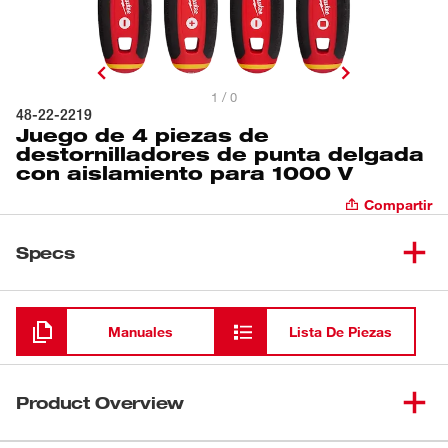
1 / 0
48-22-2219
Juego de 4 piezas de
destornilladores de punta delgada
con aislamiento para 1000 V
Compartir
Specs
Cargando
Manuales
Lista De Piezas
Product Overview