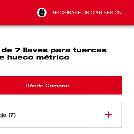
Your Account
INSCRÍBASE / INICIAR SESIÓN
Conectar
Cerrar sesión
de 7 llaves para tuercas
je hueco métrico
Dónde Comprar
aja (7)