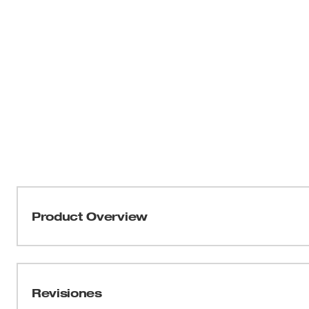
Product Overview
Las llaves para tuercas con eje hueco de 7 piezas de 
de llaves que se ajustan a 4 veces más sujetadores, qu
12 puntos y de empalme. Diseñados para máxima durabil
Revisiones
para las llaves están forjados y cromados. Las llaves 