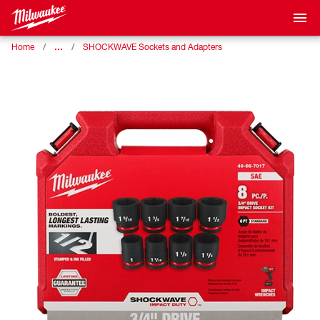
…
Home
SHOCKWAVE Sockets and Adapters