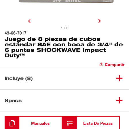
1 / 0
49-66-7017
Juego de 8 piezas de cubos
estándar SAE con boca de 3/4" de
6 puntas SHOCKWAVE Impact
Duty™
Compartir
Incluye (8)
Cubo estándar de 1" con boca
(
1
)
de 3/4" de 6 puntas
49-66-6307
Specs
SHOCKWAVE Impact Duty™
Cargando
Cubo estándar de 1-1/16" con
(
1
)
boca de 3/4" de 6 puntas
49-66-6308
Manuales
Lista De Piezas
SHOCKWAVE Impact Duty™