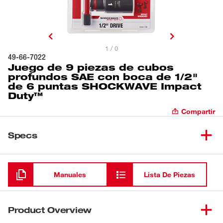
1 / 0
49-66-7022
Juego de 9 piezas de cubos
profundos SAE con boca de 1/2"
de 6 puntas SHOCKWAVE Impact
Duty™
Compartir
Specs
Cargando
Manuales
Lista De Piezas
Product Overview