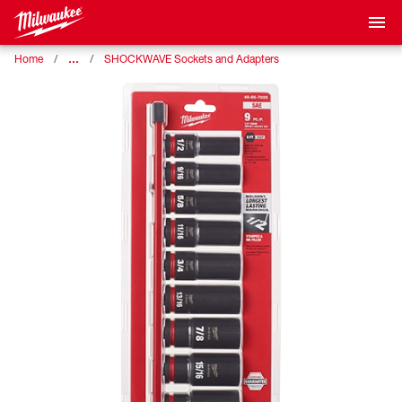
…
Home
SHOCKWAVE Sockets and Adapters