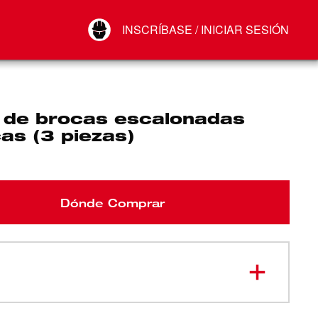
Your Account
INSCRÍBASE / INICIAR SESIÓN
Conectar
Cerrar sesión
 de brocas escalonadas
as (3 piezas)
Dónde Comprar