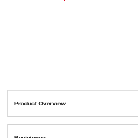
Product Overview
Las brocas escalonadas de MILWAUKEE® con rendimie
de doble ranura que ofrece tiempos de perforación hasta
4 veces más prolongada y hasta el 50 % más de orificio
Revisiones