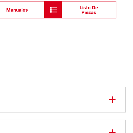
Lista De
Manuales
Piezas
o SIN ATASCOS: el diseño de ranura doble ofrece una
idad y control.