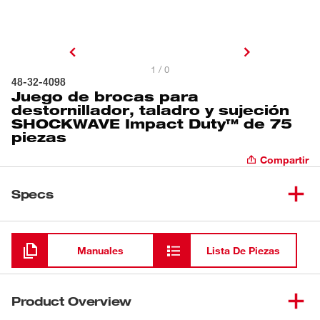
1 / 0
48-32-4098
Juego de brocas para
destornillador, taladro y sujeción
SHOCKWAVE Impact Duty™ de 75
piezas
Compartir
Specs
Cargando
Manuales
Lista De Piezas
Product Overview