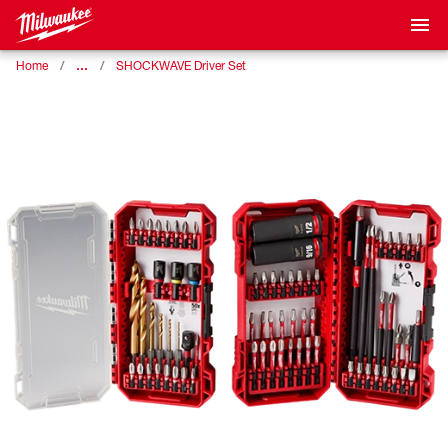
…
Home
SHOCKWAVE Driver Set