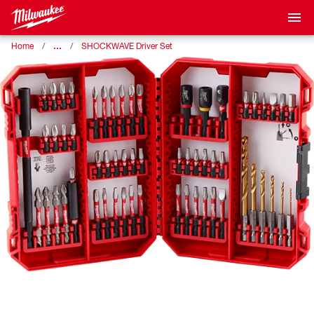
…
Home
SHOCKWAVE Driver Set