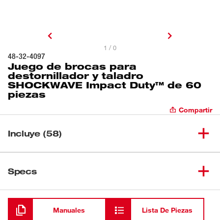
1 / 0
48-32-4097
Juego de brocas para
destornillador y taladro
SHOCKWAVE Impact Duty™ de 60
piezas
Compartir
Incluye (58)
Soporte para broca magnética
(
1
)
Specs
compacto SHOCKWAVE™
Llave para tuercas de inserción
Cargando
(
1
)
de 1/4"
Manuales
Lista De Piezas