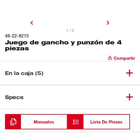
1 / 0
48-22-9215
Juego de gancho y punzón de 4
piezas
Compartir
En la caja (5)
(
1
)
Straight Pick
Specs
Cargando
(
1
)
Gancho acodado
Manuales
Lista De Piezas
(
1
)
Gancho