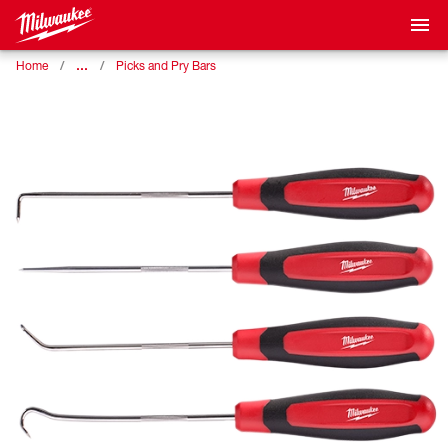
…
Home
Picks and Pry Bars