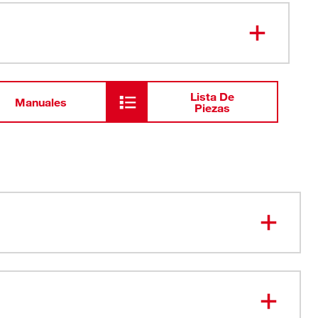
Boquilla universal
Herramienta de piso
Lista De
Manuales
Piezas
Varilla de extensión
Varilla curva
Herramienta rinconera
con el extractor de polvo de 8 galones de Milwaukee
Herramienta de escobilla
eficiencia de la limpieza para su extractor de polvo de