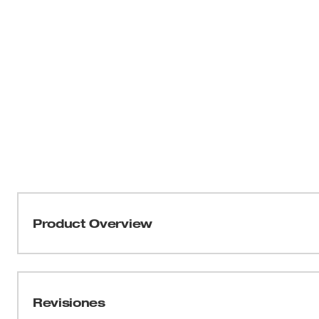
Product Overview
Aumente la eficiencia de la limpieza para su extractor 
con 49-90-1962 Este kit contiene numerosos accesorios 
polvo de 8 galones de Milwaukee.
Revisiones