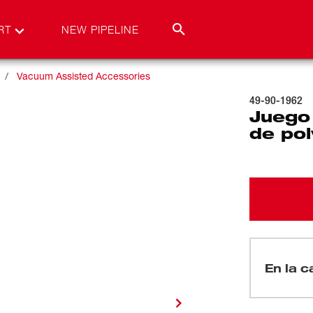
RT
NEW PIPELINE
Vacuum Assisted Accessories
49-90-1962
Juego 
de po
En la c