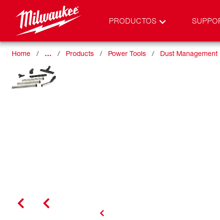
PRODUCTOS
SUPPO
Home
…
Products
Power Tools
Dust Management