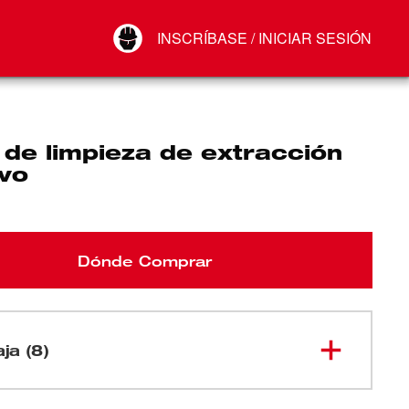
Your Account
INSCRÍBASE / INICIAR SESIÓN
Conectar
Cerrar sesión
de limpieza de extracción
lvo
Dónde Comprar
aja (8)