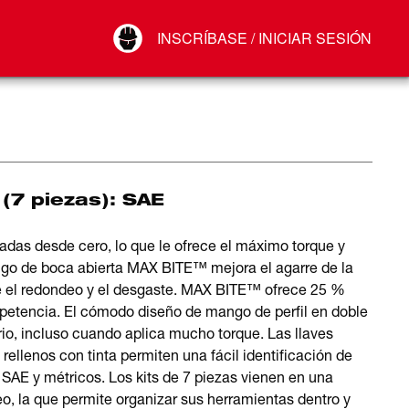
Your Account
INSCRÍBASE / INICIAR SESIÓN
Conectar
Cerrar sesión
(7 piezas): SAE
das desde cero, lo que le ofrece el máximo torque y
ngo de boca abierta MAX BITE™ mejora el agarre de la
ce el redondeo y el desgaste. MAX BITE™ ofrece 25 %
mpetencia. El cómodo diseño de mango de perfil en doble
io, incluso cuando aplica mucho torque. Las llaves
llenos con tinta permiten una fácil identificación de
 SAE y métricos. Los kits de 7 piezas vienen en una
, la que permite organizar sus herramientas dentro y