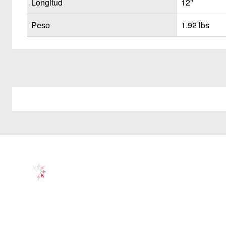
Longitud
12"
Peso
1.92 lbs