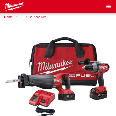
…
Home
2 Piece Kits