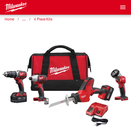
…
Home
4 Piece Kits