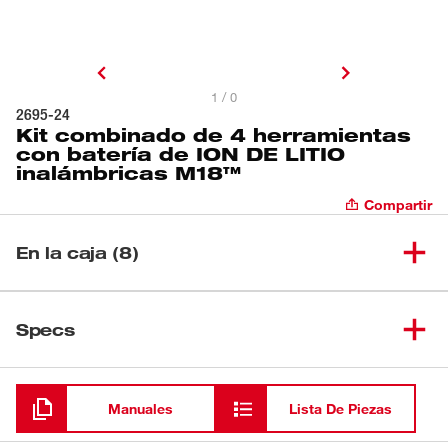
1 / 0
2695-24
Kit combinado de 4 herramientas
con batería de ION DE LITIO
inalámbricas M18™
Compartir
En la caja (8)
Taladro percutor/destornillador
(
1
)
compacto M18™ de 1/2" (sin
2607-20
Specs
accesorios)
Cargando
Sierra Sable Reciproca M18
(
1
)
2625-20
Hackzall(Solo Herramienta)
Manuales
Lista De Piezas
Destornillador de impacto