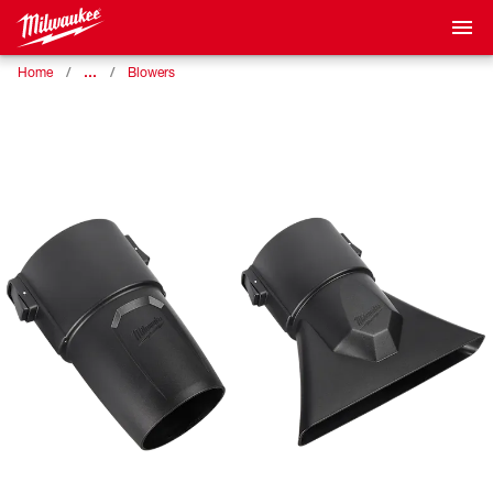
…
Home
Blowers