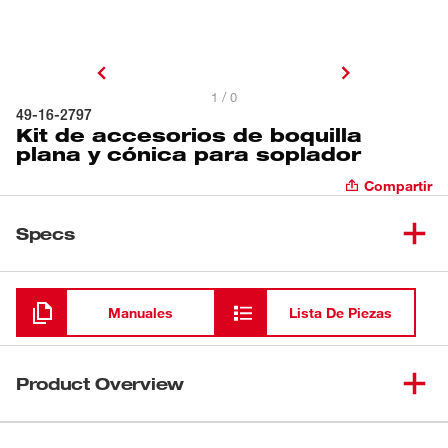
1 / 0
49-16-2797
Kit de accesorios de boquilla
plana y cónica para soplador
Compartir
Specs
Cargando
Manuales
Lista De Piezas
Product Overview
Nuestros accesorios de boquilla plana y cónica son