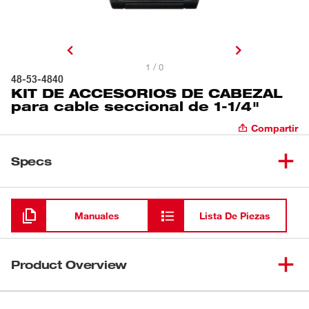
1 / 0
48-53-4840
KIT DE ACCESORIOS DE CABEZAL
para cable seccional de 1-1/4"
Compartir
Specs
Cargando
Manuales
Lista De Piezas
Product Overview
Nuestro kit de accesorios de cabezal de 9 piezas para