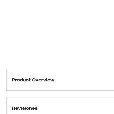
Product Overview
Nuestras barras pasacables de flexibilidad alta cuenta
resplandor más brillante. El agarre estriado ofrece un r
revestimiento protege contra las esquirlas. Cada barra p
Revisiones
flexibilidad baja, media y alta, está codificada por color 