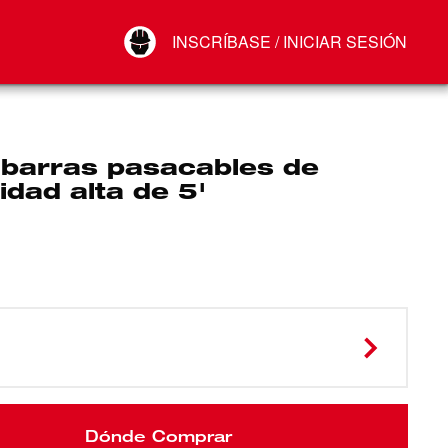
Your Account
INSCRÍBASE / INICIAR SESIÓN
Conectar
Cerrar sesión
e barras pasacables de
ilidad alta de 5'
Dónde Comprar