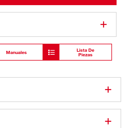
Lista De
Manuales
Piezas
onexión reforzados
la oscuridad para un resplandor más brillante
 estriada