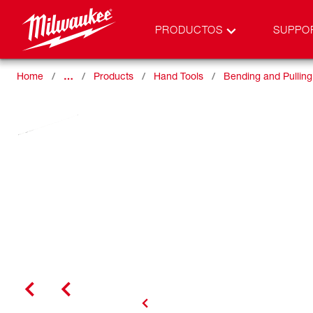
PRODUCTOS
SUPPO
Home
…
Products
Hand Tools
Bending and Pulling