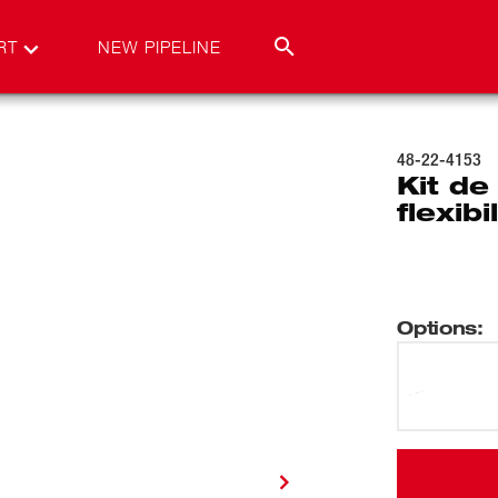
RT
NEW PIPELINE
48-22-4153
Kit d
flexib
Options
: